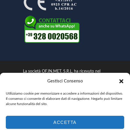
La società OF.IN.MET. S.R.L. ha ricevuto nel
corso del 2021 aiuti di stato (Avviso pubblico
Gestisci Consenso
ISI 2018 - Incentivi alle imprese per la
realizzazione di interventi in materia di salute e
Utilizziamo cookie per memorizzare e accedere a informazioni del dispositivo.
Il consenso ci consente di elaborare dati di navigazione. Negarlo può limitare
sicurezza sul lavoro in attuazione del'art. 11,
alcune funzionalità del sito.
comma 5 d. lgs. 81/2008 s.m.i. - BANDO ISI
INAIL) pubblicati sul RNA sezione Trasparenza.
ACCETTA
Informazione ai sensi dell’art. 35 comma 1 del Decreto
Legge 30 aprile 2019 n. 34 convertito in Legge 28 giugno