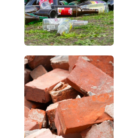
rende lo scarrabile per rifiuti la
soluzione ideale per la gestione
della logistica nei centri di
smaltimento.
EDILIZIA
Nel settore edile, le casse scarrabili
sono utilizzate per trasportare
macerie, materiali da costruzione,
inerti e altri detriti. Il vantaggio di
casse e cassoni scarrabili per
macerie edili è che possono essere
posizionati nei cantieri e rimossi
rapidamente quando sono pieni.