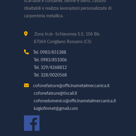
scarrabili e container, benne e denti, cassoni
ribaltabili e realizza lavorazioni personalizzate di
carpenteria metallica.
Zona In.le- Schiavonea S.S. 106 Bis
87064 Corigliano Rossano (CS)
Tel. 0983/851388
Tel. 0983/851006
Tel. 329/4268812
Tel. 328/0020568
cofonefatture@officinametalmeccanica.it
cofonefatture@tiscali.it
cofonedomenico@officinametalmeccanica.it
luigiofinmet@gmail.com