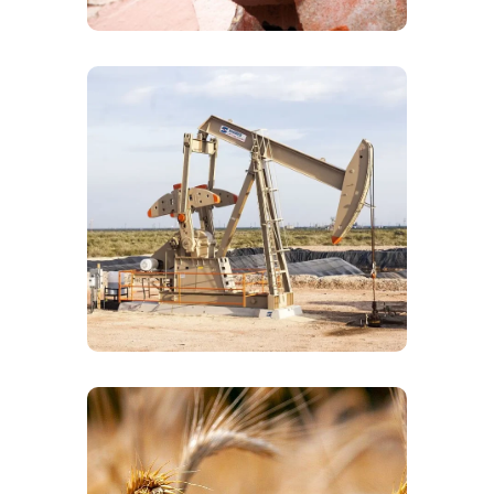
SETTORE PETROLIFERO
Le casse scarrabili nel settore
petrolifero permettono il trasporto
sicuro di materiali pericolosi e
rifiuti, garantendo efficienza
logistica e rispetto delle normative
ambientali.
AGRICOLTURA
Utilizzate in agricoltura per il
trasporto di prodotti agricoli, rifiuti