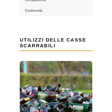
Conformità
UTILIZZI DELLE CASSE
SCARRABILI
GESTIONE RIFIUTI
Le casse scarrabili sono
ampiamente utilizzate per la
raccolta e il trasporto di rifiuti
solidi urbani, rifiuti industriali e
materiali riciclabili. La possibilità di
scaricare facilmente il contenuto