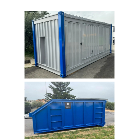
Container completo di grigliati e
serbatoio interno
Container 6×2.4×2.5 mt esterno,
completo di grigliati e serbatoio
posizionato all’interno. Verniciatura:
preparazione fondo griglio all’acqua
acril poliuretanico ai fosfati di zinco.